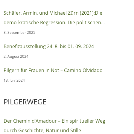
Schäfer, Armin, und Michael Zürn (2021):Die
demo-kratische Regression. Die politischen
Ursachen des autoritären Populismus
8. September 2025
(Berlin:Suhrkamp)
Benefizausstellung 24. 8. bis 01. 09. 2024
2. August 2024
Pilgern für Frauen in Not – Camino Olvidado
13. Juni 2024
PILGERWEGE
Der Chemin d’Amadour – Ein spiritueller Weg
durch Geschichte, Natur und Stille