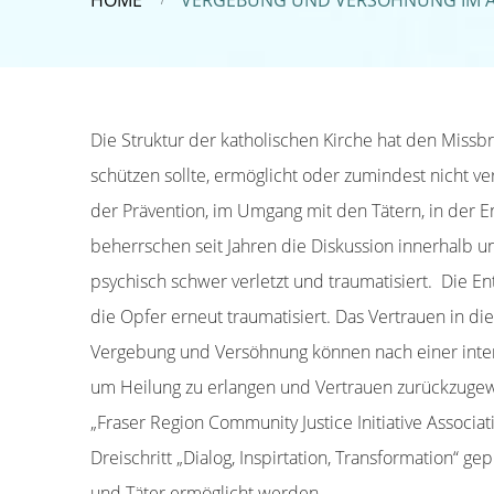
HOME
VERGEBUNG UND VERSÖHNUNG IM AN
Die Struktur der katholischen Kirche hat den Miss
schützen sollte, ermöglicht oder zumindest nicht ve
der Prävention, im Umgang mit den Tätern, in der
beherrschen seit Jahren die Diskussion innerhalb 
psychisch schwer verletzt und traumatisiert. Die E
die Opfer erneut traumatisiert. Das Vertrauen in die 
Vergebung und Versöhnung können nach einer inter
um Heilung zu erlangen und Vertrauen zurückzugew
„Fraser Region Community Justice Initiative Associ
Dreischritt „Dialog, Inspirtation, Transformation“ gep
und Täter ermöglicht werden.