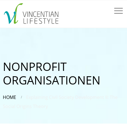
NONPROFIT
ORGANISATIONEN
HOME
Explaining Civil Society Development II: The
Social Origins Theory