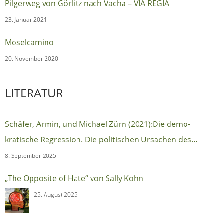
Pilgerweg von Görlitz nach Vacha – VIA REGIA
23. Januar 2021
Moselcamino
20. November 2020
LITERATUR
Schäfer, Armin, und Michael Zürn (2021):Die demo-
kratische Regression. Die politischen Ursachen des
autoritären Populismus (Berlin:Suhrkamp)
8. September 2025
„The Opposite of Hate“ von Sally Kohn
25. August 2025